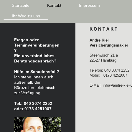
Startseite
Kontakt
Impressum
Ihr Weg zu uns
K O N T A K T
Fragen oder
Andre Kiel
Terminvereinbarungen
Versicherungsmakler
?
Steenwisch 21 a
Ein unverbindliches
22527 Hamburg
Beratungsgespräch?
Telefon: 040 3074 2252
Hilfe im Schadensfall?
Mobil: 0173 4251007
Ich stehe Ihnen auch
außerhalb der
E-Mail: info@andre-kiel
Bürozeiten telefonisch
zur Verfügung
Tel.: 040 3074 2252
oder 0173 4251007